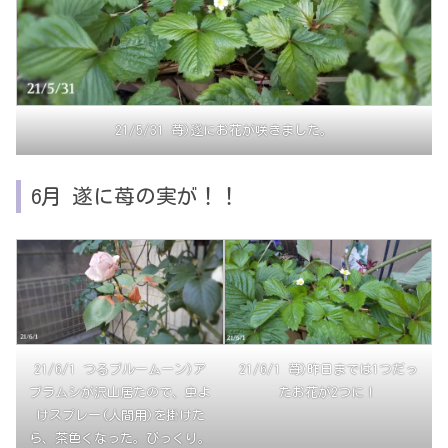
21/5/31 苺)遂にお花が咲きました。
6月 遂に苺の実が！！
21/6/1 つるブルームーン)ア
21/6/1 苺)昨日までは1つだっ
ブラムシが沢山居たので、虫よ
たお花が2つに！
けスプレー(人間用)を掛けた
ら、茶色くなった。びっくり。