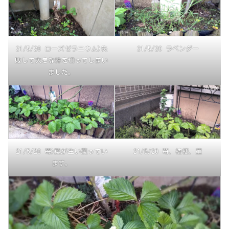
21/5/20 ローズゼラニウム)失
21/5/20 ラベンダー
敗して大きな株を切ってしまい
ました。
21/5/20 苺)葉が生い茂ってい
21/5/20 苺、桔梗、菫
ます。