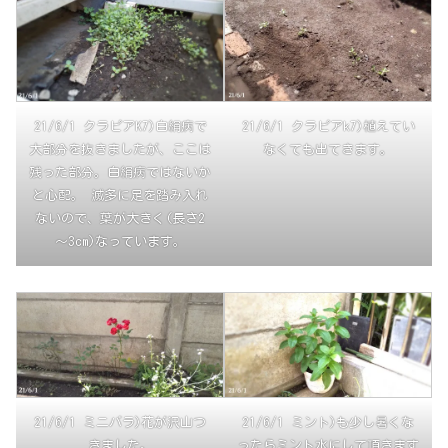
21/6/1 クラピアK7)白絹病で
21/6/1 クラピアk7)植えてい
大部分を抜きましたが、ここは
なくても出てきます。
残った部分。白絹病ではないか
と心配。 滅多に足を踏み入れ
ないので、葉が大きく(長さ2
～3cm)なっています。
21/6/1 ミニバラ)花が沢山つ
21/6/1 ミント)も少し暑くな
きました。
ったらミント水にして頂きます