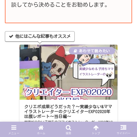
談してから決めることをお勧めします。
他にはこんな記事もオススメ
クリエポ成果どうだった？～実績少ない&ママ
イラストレーターのクリエイターEXPO2020年
出展レポート～当日編～
実績が少ない子持ちのママイラストレーターが、2020年10
月に開催された第9回クリエイターEXPOに出展しました。
当日の様子や、子ども達との様子を纏めました。 実績が
メニュー
ホーム
検索
トップ
サイドバー
少ないけどクリエポに出展した方がいいか迷っている方
2020.11.06