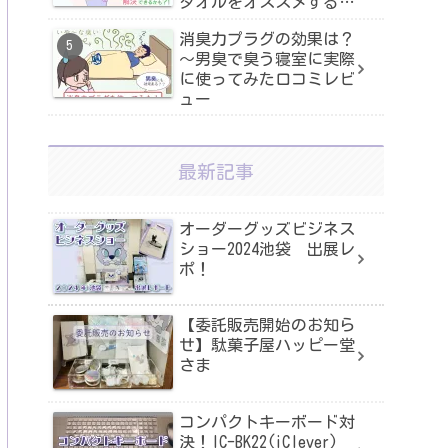
タオルをオススメする3
つの理由
消臭力プラグの効果は？
～男臭で臭う寝室に実際
に使ってみた口コミレビ
ュー
最新記事
オーダーグッズビジネス
ショー2024池袋 出展レ
ポ！
【委託販売開始のお知ら
せ】駄菓子屋ハッピー堂
さま
コンパクトキーボード対
決！IC-BK22(iClever)