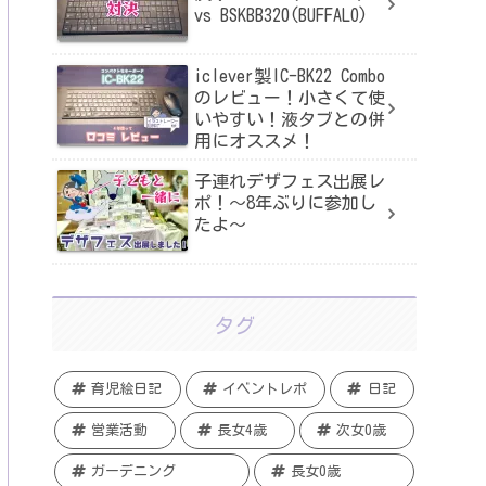
vs BSKBB320(BUFFALO)
iclever製IC-BK22 Combo
のレビュー！小さくて使
いやすい！液タブとの併
用にオススメ！
子連れデザフェス出展レ
ポ！〜8年ぶりに参加し
たよ〜
タグ
育児絵日記
イベントレポ
日記
営業活動
長女4歳
次女0歳
ガーデニング
長女0歳