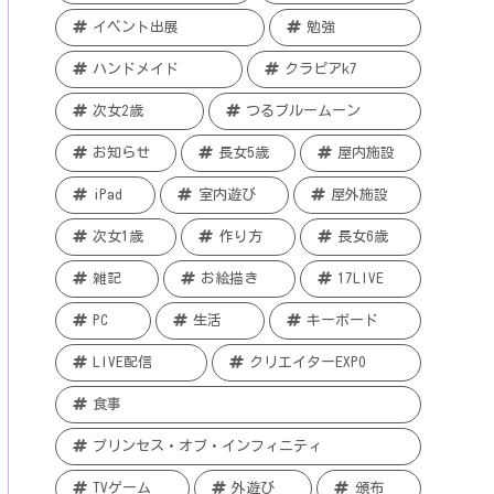
イベント出展
勉強
ハンドメイド
クラピアk7
次女2歳
つるブルームーン
お知らせ
長女5歳
屋内施設
iPad
室内遊び
屋外施設
次女1歳
作り方
長女6歳
雑記
お絵描き
17LIVE
PC
生活
キーボード
LIVE配信
クリエイターEXPO
食事
プリンセス・オブ・インフィニティ
TVゲーム
外遊び
頒布