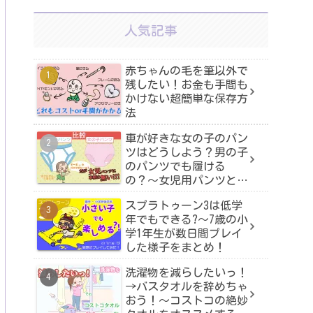
人気記事
赤ちゃんの毛を筆以外で
残したい！お金も手間も
かけない超簡単な保存方
法
車が好きな女の子のパン
ツはどうしよう？男の子
のパンツでも履ける
の？〜女児用パンツと男
児用パンツを比較！
スプラトゥーン3は低学
年でもできる?〜7歳の小
学1年生が数日間プレイ
した様子をまとめ！
洗濯物を減らしたいっ！
→バスタオルを辞めちゃ
おう！〜コストコの絶妙