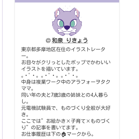
和泉 りきょう
東京都多摩地区在住のイラストレータ
ー。
お目々がクリっとしたポップでかわいい
イラストを描いています。
｡・ﾟ・。｡・ﾟ・。｡・ﾟ・。
中身は複業ワーク中のアラフォーヲタク
ママ。
同い年の夫と7歳3歳の姉妹との4人暮ら
し。
元電機試験員で、ものづくり全般が大好
き。
ここでは”お絵かき×子育て×ものづく
り”の記事を書いてます。
お仕事履歴は下の🏠マークから。