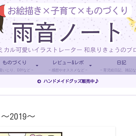
ものづくり
レビュー&レポ
日記
庭いじり、DIYなど
感想やオススメなど
育児絵日記、雑記な
ハンドメイドグッズ販売中♪
2019～