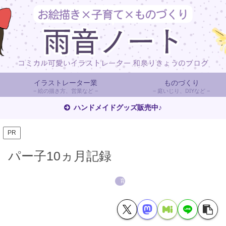
イラストレーター業
ものづくり
絵の描き方、営業など
庭いじり、DIYなど
ハンドメイドグッズ販売中♪
PR
パー子10ヵ月記録
育児日記