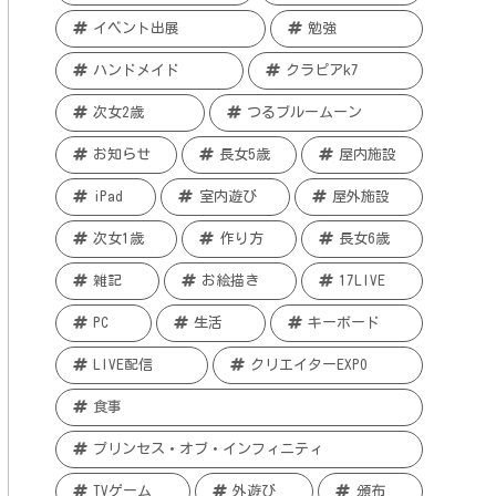
イベント出展
勉強
ハンドメイド
クラピアk7
次女2歳
つるブルームーン
お知らせ
長女5歳
屋内施設
iPad
室内遊び
屋外施設
次女1歳
作り方
長女6歳
雑記
お絵描き
17LIVE
PC
生活
キーボード
LIVE配信
クリエイターEXPO
食事
プリンセス・オブ・インフィニティ
TVゲーム
外遊び
頒布