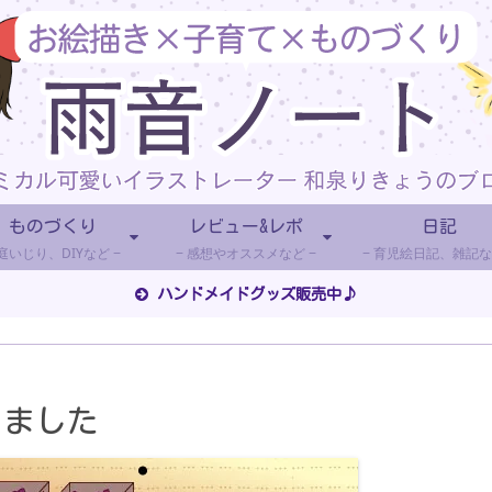
ものづくり
レビュー&レポ
日記
庭いじり、DIYなど
感想やオススメなど
育児絵日記、雑記な
ハンドメイドグッズ販売中♪
しました