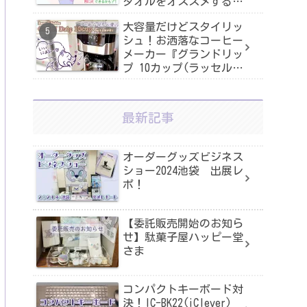
タオルをオススメする3
つの理由
大容量だけどスタイリッ
シュ！お洒落なコーヒー
メーカー『グランドリッ
プ 10カップ(ラッセルホ
ブス)』一人用コーヒー
メーカー『クオーレ(ニ
シヤマ)』と比較した口
最新記事
コミレビュー！
オーダーグッズビジネス
ショー2024池袋 出展レ
ポ！
【委託販売開始のお知ら
せ】駄菓子屋ハッピー堂
さま
コンパクトキーボード対
決！IC-BK22(iClever)