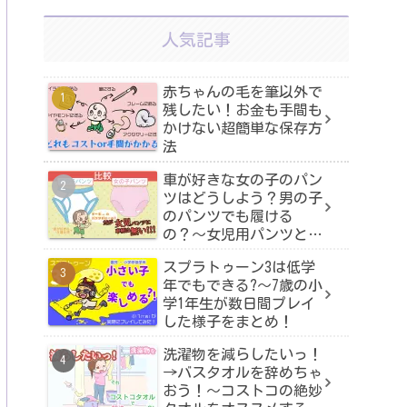
人気記事
赤ちゃんの毛を筆以外で
残したい！お金も手間も
かけない超簡単な保存方
法
車が好きな女の子のパン
ツはどうしよう？男の子
のパンツでも履ける
の？〜女児用パンツと男
児用パンツを比較！
スプラトゥーン3は低学
年でもできる?〜7歳の小
学1年生が数日間プレイ
した様子をまとめ！
洗濯物を減らしたいっ！
→バスタオルを辞めちゃ
おう！〜コストコの絶妙