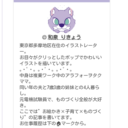
和泉 りきょう
東京都多摩地区在住のイラストレータ
ー。
お目々がクリっとしたポップでかわいい
イラストを描いています。
｡・ﾟ・。｡・ﾟ・。｡・ﾟ・。
中身は複業ワーク中のアラフォーヲタク
ママ。
同い年の夫と7歳3歳の姉妹との4人暮ら
し。
元電機試験員で、ものづくり全般が大好
き。
ここでは”お絵かき×子育て×ものづく
り”の記事を書いてます。
お仕事履歴は下の🏠マークから。