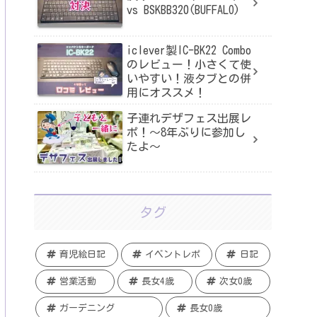
vs BSKBB320(BUFFALO)
iclever製IC-BK22 Combo
のレビュー！小さくて使
いやすい！液タブとの併
用にオススメ！
子連れデザフェス出展レ
ポ！〜8年ぶりに参加し
たよ〜
タグ
育児絵日記
イベントレポ
日記
営業活動
長女4歳
次女0歳
ガーデニング
長女0歳